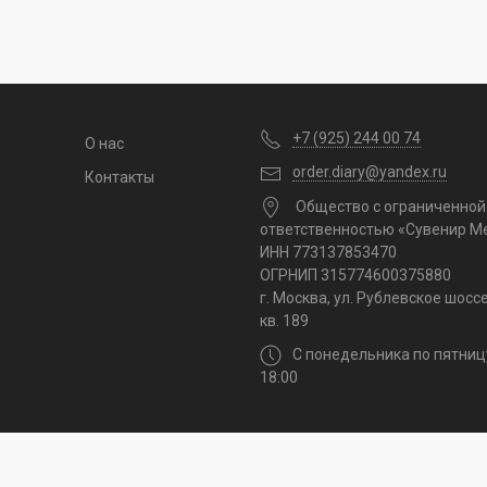
+7 (925) 244 00 74
О нас
order.diary@yandex.ru
Контакты
Общество с ограниченной
ответственностью «Сувенир М
ИНН 773137853470
ОГРНИП 315774600375880
г. Москва, ул. Рублевское шоссе,
кв. 189
С понедельника по пятниц
18:00