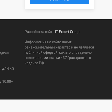
Разработка сайта
IT Expert Group
Информация на сайте носит
ознакомительный характер и не является
публичной офертой, как это определено
едиа»
положениями статьи 437 Гражданского
кодекса РФ.
 д.14 к.3
у 10:00–