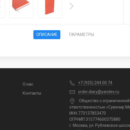
ОПИСАНИЕ
ПАРАМЕТРЫ
+7 (925) 244 00 74
О нас
order.diary@yandex.ru
Контакты
Общество с ограниченной
ответственностью «Сувенир М
ИНН 773137853470
ОГРНИП 315774600375880
г. Москва, ул. Рублевское шоссе,