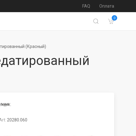
FAQ
Оплата
0
датированный (Красный)
 недатированный
Art:
20280.060