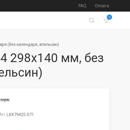
FAQ
Оплата
0
аря (без календаря, апельсин)
4 298х140 мм, без
ельсин)
Art:
LXX79425-071