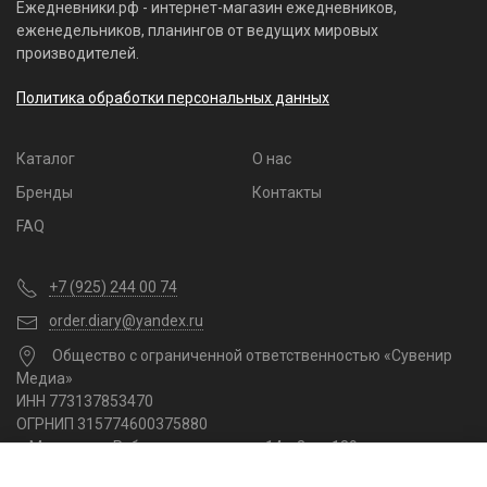
Ежедневники.рф - интернет-магазин ежедневников,
еженедельников, планингов от ведущих мировых
производителей.
Политика обработки персональных данных
Каталог
О нас
Бренды
Контакты
FAQ
+7 (925) 244 00 74
order.diary@yandex.ru
Общество с ограниченной ответственностью «Сувенир
Медиа»
ИНН 773137853470
ОГРНИП 315774600375880
г. Москва, ул. Рублевское шоссе, д.14 к.3 кв. 189
С понедельника по пятницу 10:00–18:00